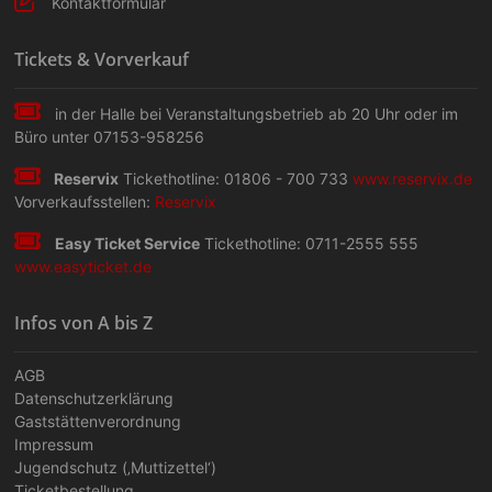
n
-
Kontaktformular
N
Tickets & Vorverkauf
a
v
in der Halle bei Veranstaltungs­betrieb ab 20 Uhr oder im
Büro unter 07153-958256
i
g
Reservix
Tickethotline: 01806 - 700 733
www.reservix.de
Vorverkaufsstellen:
Reservix
a
Easy Ticket Service
Tickethotline: 0711-2555 555
t
www.easyticket.de
i
Infos von A bis Z
o
n
AGB
Datenschutzerklärung
Gaststättenverordnung
Impressum
Jugendschutz (‚Muttizettel‘)
Ticketbestellung