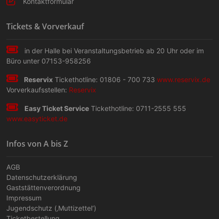
n
-
Kontaktformular
N
Tickets & Vorverkauf
a
v
in der Halle bei Veranstaltungs­betrieb ab 20 Uhr oder im
Büro unter 07153-958256
i
g
Reservix
Tickethotline: 01806 - 700 733
www.reservix.de
Vorverkaufsstellen:
Reservix
a
Easy Ticket Service
Tickethotline: 0711-2555 555
t
www.easyticket.de
i
Infos von A bis Z
o
n
AGB
Datenschutzerklärung
Gaststättenverordnung
Impressum
Jugendschutz (‚Muttizettel‘)
Ticketbestellung