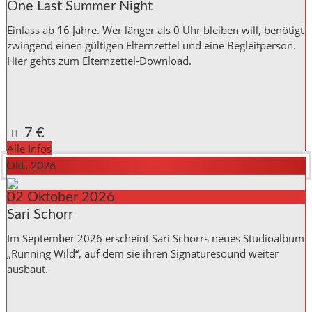
One Last Summer Night
Einlass ab 16 Jahre. Wer länger als 0 Uhr bleiben will, benötigt
zwingend einen gültigen Elternzettel und eine Begleitperson.
Hier gehts zum Elternzettel-Download.
Kulturinitiative die Halle Reichenbach e.V.,
Kanalstraße 10
Reichenbach a. d. Fils
,
Baden_Württemberg
73262
Germany
Google Karte anzeigen
7 €
Alle Infos
Okt. 2026
02
Oktober
2026
Sari Schorr
Im September 2026 erscheint Sari Schorrs neues Studioalbum
„Running Wild“, auf dem sie ihren Signaturesound weiter
ausbaut.
Kulturinitiative die Halle Reichenbach e.V.,
Kanalstraße 10
Reichenbach a. d. Fils
,
Baden_Württemberg
73262
Germany