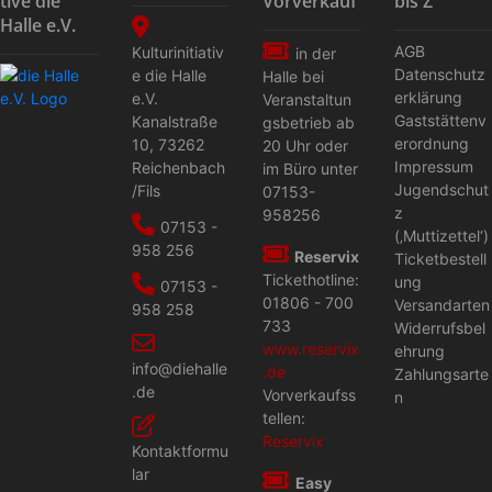
tive die
Vorverkauf
bis Z
Halle e.V.
AGB
Kulturinitiativ
in der
Datenschutz
e die Halle
Halle bei
erklärung
e.V.
Veranstaltun
Gaststättenv
Kanalstraße
gs­betrieb ab
erordnung
10
,
73262
20 Uhr oder
Impressum
Reichenbach
im Büro unter
Jugendschut
/Fils
07153-
z
958256
07153 -
(‚Muttizettel‘)
958 256
Reservix
Ticketbestell
Tickethotline:
ung
07153 -
01806 - 700
Versandarten
958 258
733
Widerrufsbel
www.reservix
ehrung
info@diehalle
.de
Zahlungsarte
.de
Vorverkaufss
n
tellen:
Reservix
Kontaktformu
lar
Easy