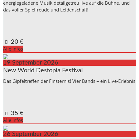
energiegeladene Musik detailgetreu live auf die Bühne, und
das voller Spielfreude und Leidenschaft!
Kulturinitiative die Halle Reichenbach e.V.,
Kanalstraße 10
Reichenbach a. d. Fils
,
Baden_Württemberg
73262
Germany
Google Karte anzeigen
20 €
Alle Infos
19
September
2026
New World Destopia Festival
Das Gipfeltreffen der Finsternis! Vier Bands – ein Live-Erlebnis
Kulturinitiative die Halle Reichenbach e.V.,
Kanalstraße 10
Reichenbach a. d. Fils
,
Baden_Württemberg
73262
Germany
Google Karte anzeigen
35 €
Alle Infos
26
September
2026