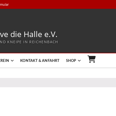
rmular
ive die Halle e.V.
ND KNEIPE IN REICHENBACH
EREIN
KONTAKT & ANFAHRT
SHOP