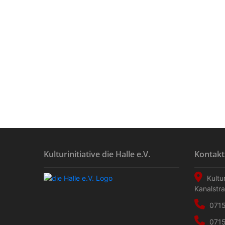
Kulturinitiative die Halle e.V.
Kontakt
Kultur
Kanalstr
0715
0715