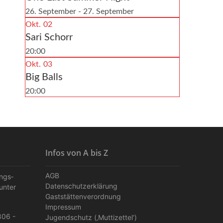
26. September - 27. September
Okt.
02
Sari Schorr
20:00
Okt.
03
Big Balls
20:00
Infos von A bis Z
AGB
ungs­
Datenschutzerklärung
unter
Gaststättenverordnung
Impressum
806 -
Jugendschutz (‚Muttizettel‘)