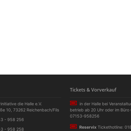
Tickets & Vorverkauf
initiative die Halle e.V.
in der Halle bei Veranstalt
aße 10
,
73262
Reichenbach/Fils
betrieb ab 20 Uhr oder im Büro 
07153-958256
3 - 958 256
Reservix
Tickethotline: 01
3 - 958 258