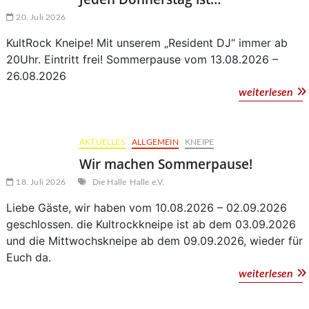
20. Juli 2026
KultRock Kneipe! Mit unserem „Resident DJ“ immer ab
20Uhr. Eintritt frei! Sommerpause vom 13.08.2026 –
26.08.2026
Je
weiterlesen
Don
ist
AKTUELLES
ALLGEMEIN
KNEIPE
Wir machen Sommerpause!
18. Juli 2026
Die Halle
Halle e.V.
Liebe Gäste, wir haben vom 10.08.2026 – 02.09.2026
geschlossen. die Kultrockkneipe ist ab dem 03.09.2026
und die Mittwochskneipe ab dem 09.09.2026, wieder für
Euch da.
Wi
weiterlesen
ma
So