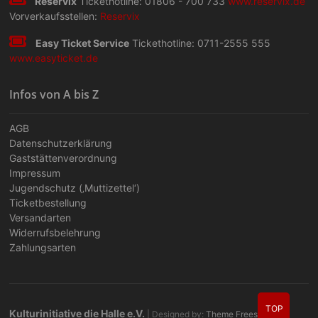
Reservix
Tickethotline: 01806 - 700 733
www.reservix.de
Vorverkaufsstellen:
Reservix
Easy Ticket Service
Tickethotline: 0711-2555 555
www.easyticket.de
Infos von A bis Z
AGB
Datenschutzerklärung
Gaststättenverordnung
Impressum
Jugendschutz (‚Muttizettel‘)
Ticketbestellung
Versandarten
Widerrufsbelehrung
Zahlungsarten
TOP
Kulturinitiative die Halle e.V.
| Designed by:
Theme Freesia
|