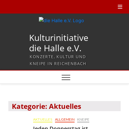
Kulturinitiative
die Halle e.V.
KONZERTE, KULTUR UND
KNEIPE IN REICHENBACH
Kategorie:
Aktuelles
AKTUELLES
ALLGEMEIN
KNEIPE
Jeden Donnerstag ist…