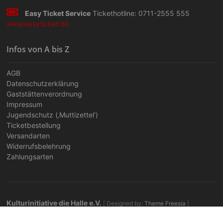
Easy Ticket Service
Tickethotline: 0711-2555 555
www.easyticket.de
Infos von A bis Z
AGB
Datenschutzerklärung
Gaststättenverordnung
Impressum
Jugendschutz (‚Muttizettel‘)
Ticketbestellung
Versandarten
Widerrufsbelehrung
Zahlungsarten
Kulturinitiative die Halle e.V.
| Designed by:
Theme Freesia
|
WordPress
| © Copyright All right reserved