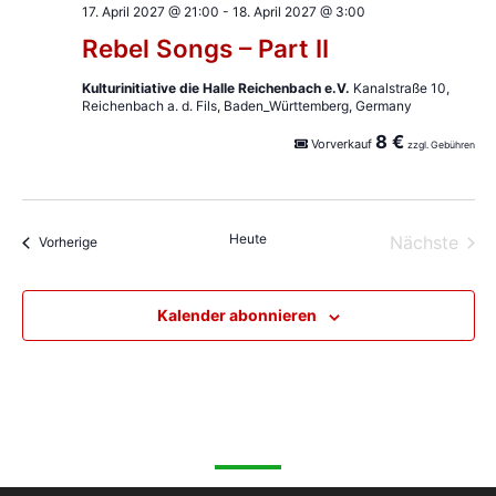
17. April 2027 @ 21:00
-
18. April 2027 @ 3:00
g
Rebel Songs – Part II
a
Kulturinitiative die Halle Reichenbach e.V.
Kanalstraße 10,
t
Reichenbach a. d. Fils, Baden_Württemberg, Germany
i
8 €
Vorverkauf
zzgl. Gebühren
o
n
Heute
Nächste
Veranstaltungen
Vorherige
Veransta
Kalender abonnieren