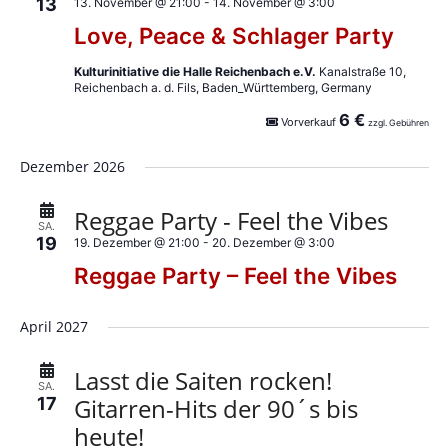
a
13
13. November @ 21:00
-
14. November @ 3:00
A
Love, Peace & Schlager Party
v
n
i
Kulturinitiative die Halle Reichenbach e.V.
Kanalstraße 10,
s
Reichenbach a. d. Fils, Baden_Württemberg, Germany
i
g
6 €
Vorverkauf
zzgl. Gebühren
c
a
Dezember 2026
h
t
t
Reggae Party - Feel the Vibes
i
SA.
e
19
19. Dezember @ 21:00
-
20. Dezember @ 3:00
o
Reggae Party – Feel the Vibes
n
n
-
April 2027
N
a
Lasst die Saiten rocken!
SA.
Gitarren-Hits der 90´s bis
17
v
heute!
i