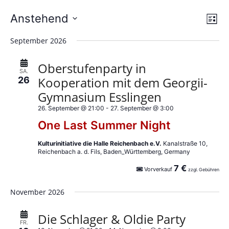
A
V
Anstehend
L
e
D
i
n
September 2026
s
a
r
s
t
t
e
Oberstufenparty in
a
u
SA.
i
Kooperation mit dem Georgii-
26
m
n
c
Gymnasium Esslingen
w
s
ä
26. September @ 21:00
-
27. September @ 3:00
h
t
h
One Last Summer Night
l
t
a
e
Kulturinitiative die Halle Reichenbach e.V.
Kanalstraße 10,
l
e
Reichenbach a. d. Fils, Baden_Württemberg, Germany
n
t
.
7 €
n
Vorverkauf
zzgl. Gebühren
u
-
November 2026
n
N
Die Schlager & Oldie Party
g
FR.