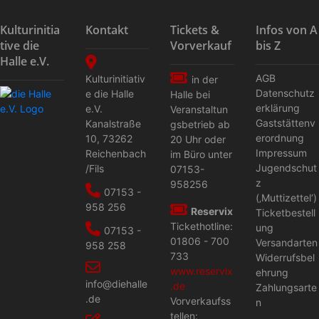
Kulturinitia
Kontakt
Tickets &
Infos von A
tive die
Vorverkauf
bis Z
Halle e.V.
AGB
Kulturinitiativ
in der
Datenschutz
e die Halle
Halle bei
erklärung
e.V.
Veranstaltun
Gaststättenv
Kanalstraße
gs­betrieb ab
erordnung
10
,
73262
20 Uhr oder
Impressum
Reichenbach
im Büro unter
Jugendschut
/Fils
07153-
z
958256
07153 -
(‚Muttizettel‘)
958 256
Reservix
Ticketbestell
Tickethotline:
ung
07153 -
01806 - 700
Versandarten
958 258
733
Widerrufsbel
www.reservix
ehrung
info@diehalle
.de
Zahlungsarte
.de
Vorverkaufss
n
tellen: