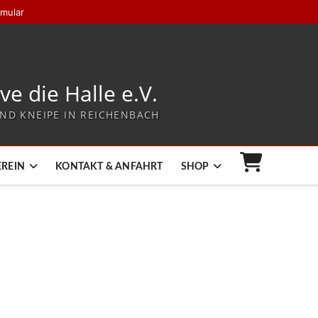
rmular
ive die Halle e.V.
ND KNEIPE IN REICHENBACH
EREIN
KONTAKT & ANFAHRT
SHOP