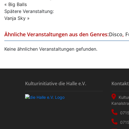
«
Big Balls
Spätere Veranstaltung:
Vanja Sky
»
Ähnliche Veranstaltungen aus den Genres:
Disco
,
F
Keine ähnlichen Veranstaltungen gefunden.
Kulturinitiative die Halle e.V.
Kontakt
Kultur
Kanalstr
0715
0715