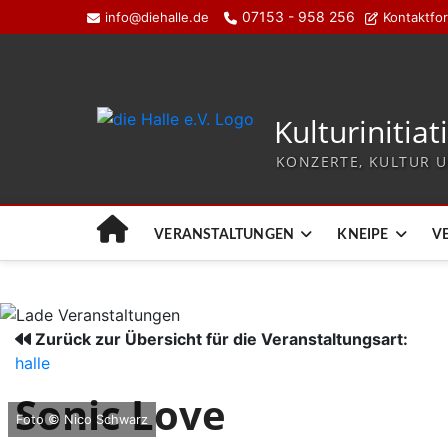
07153 - 958 256
info@diehalle.de
Kontaktfo
Kulturinitiat
KONZERTE, KULTUR U
VERANSTALTUNGEN
KNEIPE
V
Zurück zur Übersicht für die Veranstaltungsart:
halle
Sonic Love
Foto © Nico Schwarz