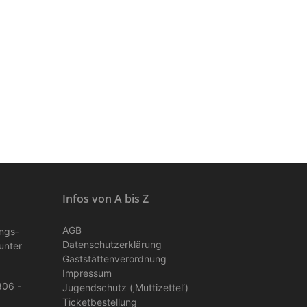
Infos von A bis Z
AGB
ungs­
Datenschutzerklärung
unter
Gaststättenverordnung
Impressum
806 -
Jugendschutz (‚Muttizettel‘)
Ticketbestellung