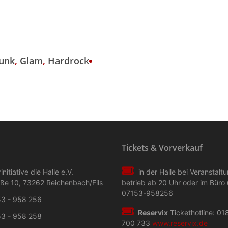
unk
,
Glam
,
Hardrock
Tickets & Vorverkauf
initiative die Halle e.V.
in der Halle bei Veranstalt
aße 10
,
73262
Reichenbach/Fils
betrieb ab 20 Uhr oder im Büro 
07153-958256
3 - 958 256
Reservix
Tickethotline: 01
3 - 958 258
700 733
www.reservix.de