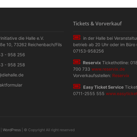
Tickets & Vorverkauf
initiative die Halle e.V.
in der Halle bei Veranstalt
aße 10
,
73262
Reichenbach/Fils
betrieb ab 20 Uhr oder im Büro 
07153-958256
3 - 958 256
Reservix
Tickethotline: 01
3 - 958 258
700 733
www.reservix.de
@diehalle.de
Vorverkaufsstellen:
Reservix
aktformular
Easy Ticket Service
Ticket
0711-2555 555
www.easyticke
|
WordPress
| © Copyright All right reserved