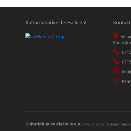
Kulturinitiative die Halle e.V.
Kontakt
Kultur
Kanalstr
0715
0715
info
Kont
Kulturinitiative die Halle e.V.
| Designed by:
Theme Freesia