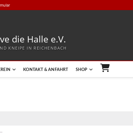
rmular
ive die Halle e.V.
ND KNEIPE IN REICHENBACH
EREIN
KONTAKT & ANFAHRT
SHOP