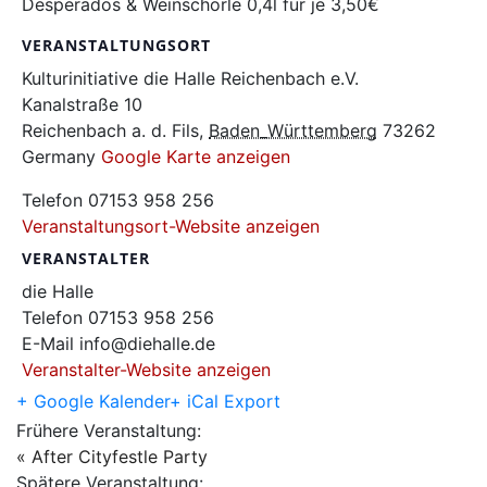
Desperados & Weinschorle 0,4l für je 3,50€
VERANSTALTUNGSORT
Kulturinitiative die Halle Reichenbach e.V.
Kanalstraße 10
Reichenbach a. d. Fils
,
Baden_Württemberg
73262
Germany
Google Karte anzeigen
Telefon
07153 958 256
Veranstaltungsort-Website anzeigen
VERANSTALTER
die Halle
Telefon
07153 958 256
E-Mail
info@diehalle.de
Veranstalter-Website anzeigen
+ Google Kalender
+ iCal Export
Frühere Veranstaltung:
«
After Cityfestle Party
Spätere Veranstaltung: