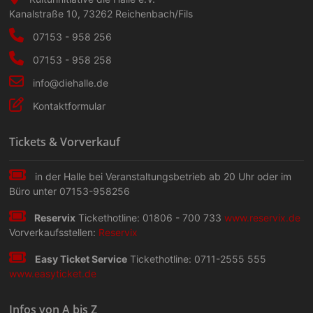
Kanalstraße 10
,
73262
Reichenbach/Fils
07153 - 958 256
07153 - 958 258
info@diehalle.de
Kontaktformular
Tickets & Vorverkauf
in der Halle bei Veranstaltungs­betrieb ab 20 Uhr oder im
Büro unter 07153-958256
Reservix
Tickethotline: 01806 - 700 733
www.reservix.de
Vorverkaufsstellen:
Reservix
Easy Ticket Service
Tickethotline: 0711-2555 555
www.easyticket.de
Infos von A bis Z