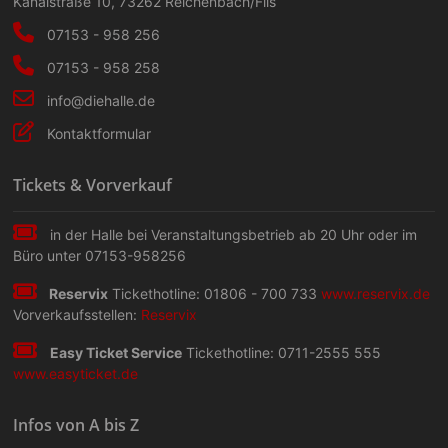
Kanalstraße 10
,
73262
Reichenbach/Fils
07153 - 958 256
07153 - 958 258
info@diehalle.de
Kontaktformular
Tickets & Vorverkauf
in der Halle bei Veranstaltungs­betrieb ab 20 Uhr oder im
Büro unter 07153-958256
Reservix
Tickethotline: 01806 - 700 733
www.reservix.de
Vorverkaufsstellen:
Reservix
Easy Ticket Service
Tickethotline: 0711-2555 555
www.easyticket.de
Infos von A bis Z