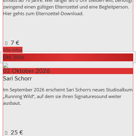
zwingend einen gültigen Elternzettel und eine Begleitperson.
Hier gehts zum Elternzettel-Download.
Kulturinitiative die Halle Reichenbach e.V.,
Kanalstraße 10
Reichenbach a. d. Fils
,
Baden_Württemberg
73262
Germany
Google Karte anzeigen
7 €
Alle Infos
Okt. 2026
02
Oktober
2026
Sari Schorr
Im September 2026 erscheint Sari Schorrs neues Studioalbum
„Running Wild“, auf dem sie ihren Signaturesound weiter
ausbaut.
Kulturinitiative die Halle Reichenbach e.V.,
Kanalstraße 10
Reichenbach a. d. Fils
,
Baden_Württemberg
73262
Germany
Google Karte anzeigen
25 €