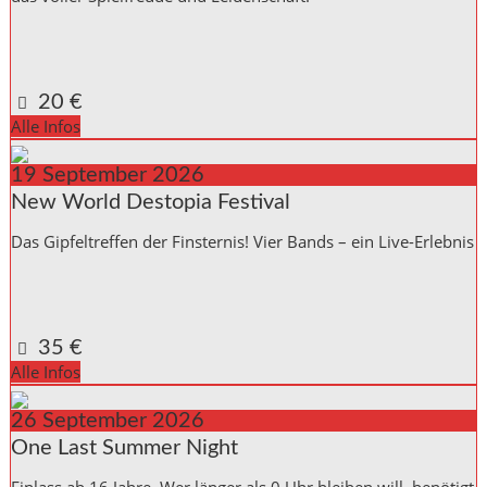
Kulturinitiative die Halle Reichenbach e.V.,
Kanalstraße 10
Reichenbach a. d. Fils
,
Baden_Württemberg
73262
Germany
Google Karte anzeigen
20 €
Alle Infos
19
September
2026
New World Destopia Festival
Das Gipfeltreffen der Finsternis! Vier Bands – ein Live-Erlebnis
Kulturinitiative die Halle Reichenbach e.V.,
Kanalstraße 10
Reichenbach a. d. Fils
,
Baden_Württemberg
73262
Germany
Google Karte anzeigen
35 €
Alle Infos
26
September
2026
One Last Summer Night
Einlass ab 16 Jahre. Wer länger als 0 Uhr bleiben will, benötigt