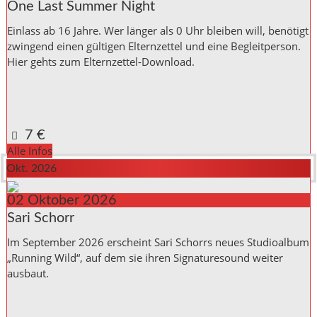
One Last Summer Night
Einlass ab 16 Jahre. Wer länger als 0 Uhr bleiben will, benötigt
zwingend einen gültigen Elternzettel und eine Begleitperson.
Hier gehts zum Elternzettel-Download.
Kulturinitiative die Halle Reichenbach e.V.,
Kanalstraße 10
Reichenbach a. d. Fils
,
Baden_Württemberg
73262
Germany
Google Karte anzeigen
7 €
Alle Infos
Okt. 2026
02
Oktober
2026
Sari Schorr
Im September 2026 erscheint Sari Schorrs neues Studioalbum
„Running Wild“, auf dem sie ihren Signaturesound weiter
ausbaut.
Kulturinitiative die Halle Reichenbach e.V.,
Kanalstraße 10
Reichenbach a. d. Fils
,
Baden_Württemberg
73262
Germany