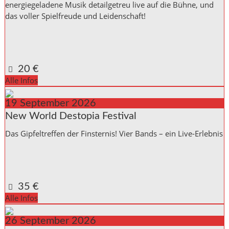
energiegeladene Musik detailgetreu live auf die Bühne, und
das voller Spielfreude und Leidenschaft!
Kulturinitiative die Halle Reichenbach e.V.,
Kanalstraße 10
Reichenbach a. d. Fils
,
Baden_Württemberg
73262
Germany
Google Karte anzeigen
20 €
Alle Infos
19
September
2026
New World Destopia Festival
Das Gipfeltreffen der Finsternis! Vier Bands – ein Live-Erlebnis
Kulturinitiative die Halle Reichenbach e.V.,
Kanalstraße 10
Reichenbach a. d. Fils
,
Baden_Württemberg
73262
Germany
Google Karte anzeigen
35 €
Alle Infos
26
September
2026