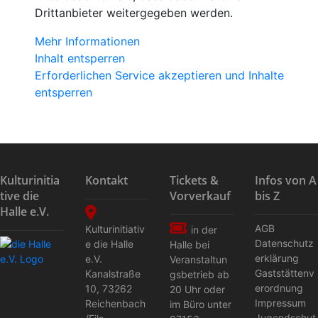
Drittanbieter weitergegeben werden.
Mehr Informationen
Inhalt entsperren
Erforderlichen Service akzeptieren und Inhalte
entsperren
Kulturinitia
Kontakt
Tickets &
Infos von A
tive die
Vorverkauf
bis Z
Halle e.V.
AGB
Kulturinitiativ
in der
Datenschutz
e die Halle
Halle bei
erklärung
e.V.
Veranstaltun
Gaststättenv
Kanalstraße
gs­betrieb ab
erordnung
10
,
73262
20 Uhr oder
Impressum
Reichenbach
im Büro unter
Jugendschut