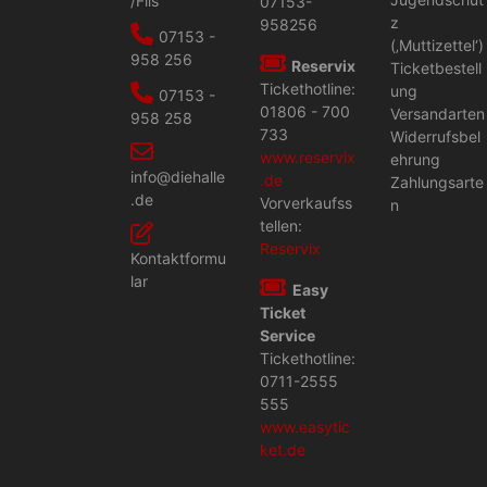
/Fils
07153-
z
958256
07153 -
(‚Muttizettel‘)
958 256
Reservix
Ticketbestell
Tickethotline:
ung
07153 -
01806 - 700
Versandarten
958 258
733
Widerrufsbel
www.reservix
ehrung
info@diehalle
.de
Zahlungsarte
.de
Vorverkaufss
n
tellen:
Reservix
Kontaktformu
lar
Easy
Ticket
Service
Tickethotline:
0711-2555
555
www.easytic
ket.de