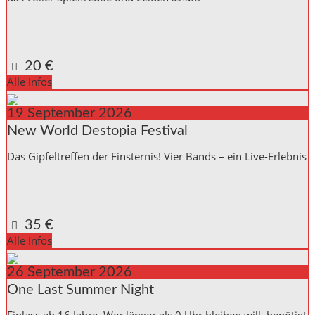
Kulturinitiative die Halle Reichenbach e.V.,
Kanalstraße 10
Reichenbach a. d. Fils
,
Baden_Württemberg
73262
Germany
Google Karte anzeigen
20 €
Alle Infos
19
September
2026
New World Destopia Festival
Das Gipfeltreffen der Finsternis! Vier Bands – ein Live-Erlebnis
Kulturinitiative die Halle Reichenbach e.V.,
Kanalstraße 10
Reichenbach a. d. Fils
,
Baden_Württemberg
73262
Germany
Google Karte anzeigen
35 €
Alle Infos
26
September
2026
One Last Summer Night
Einlass ab 16 Jahre. Wer länger als 0 Uhr bleiben will, benötigt