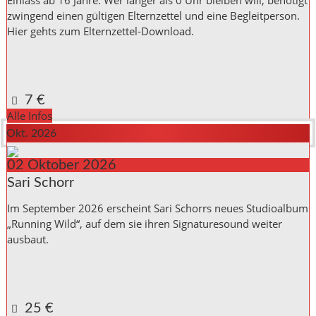
zwingend einen gültigen Elternzettel und eine Begleitperson.
Hier gehts zum Elternzettel-Download.
Kulturinitiative die Halle Reichenbach e.V.,
Kanalstraße 10
Reichenbach a. d. Fils
,
Baden_Württemberg
73262
Germany
Google Karte anzeigen
7 €
Alle Infos
Okt. 2026
02
Oktober
2026
Sari Schorr
Im September 2026 erscheint Sari Schorrs neues Studioalbum
„Running Wild“, auf dem sie ihren Signaturesound weiter
ausbaut.
Kulturinitiative die Halle Reichenbach e.V.,
Kanalstraße 10
Reichenbach a. d. Fils
,
Baden_Württemberg
73262
Germany
Google Karte anzeigen
25 €