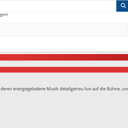
Suche
…
ngen!
deren energiegeladene Musik detailgetreu live auf die Bühne, un
ße 10
Germany