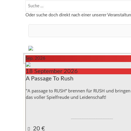
Oder suche doch direkt nach einer unserer Veranstaltu
Sep. 2026
18
September
2026
A Passage To Rush
"A passage to RUSH“ brennen für RUSH und bringen 
das voller Spielfreude und Leidenschaft!
Kulturinitiative die Halle Reichenbach e.V.,
Kanalstra
Reichenbach a. d. Fils
,
Baden_Württemberg
73262
Google Karte anzeigen
20 €