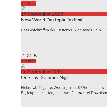
Alle Infos
19
September
2026
New World Destopia Festival
Das Gipfeltreffen der Finsternis! Vier Bands – ein Liv
Kulturinitiative die Halle Reichenbach e.V.,
Kanalstra
Reichenbach a. d. Fils
,
Baden_Württemberg
73262
Google Karte anzeigen
35 €
Alle Infos
26
September
2026
One Last Summer Night
Einlass ab 16 Jahre. Wer länger als 0 Uhr bleiben wil
Begleitperson. Hier gehts zum Elternzettel-Downlo
Kulturinitiative die Halle Reichenbach e.V.,
Kanalstra