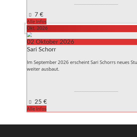
Reichenbach a. d. Fils
,
Baden_Württemberg
73262
Google Karte anzeigen
7 €
Alle Infos
Okt. 2026
02
Oktober
2026
Sari Schorr
Im September 2026 erscheint Sari Schorrs neues St
weiter ausbaut.
Kulturinitiative die Halle Reichenbach e.V.,
Kanalstra
Reichenbach a. d. Fils
,
Baden_Württemberg
73262
Google Karte anzeigen
25 €
Alle Infos