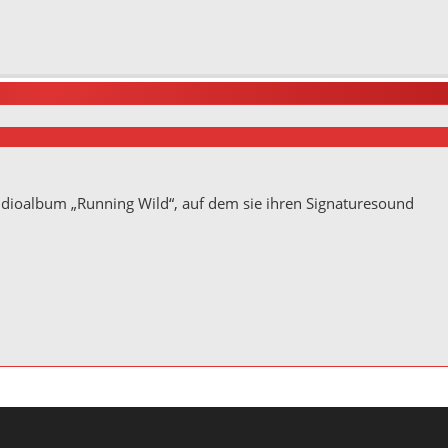
Germany
udioalbum „Running Wild“, auf dem sie ihren Signaturesound
ße 10
Germany