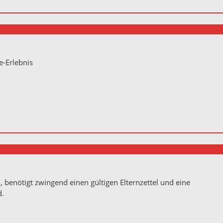
e-Erlebnis
ße 10
Germany
l, benötigt zwingend einen gültigen Elternzettel und eine
ad.
ße 10