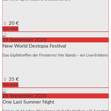
Kulturinitiative die Halle Reichenbach e.V.,
Kanalstraße 10
Reichenbach a. d. Fils
,
Baden_Württemberg
73262
Germany
Google Karte anzeigen
20 €
Alle Infos
19
September
2026
New World Destopia Festival
Das Gipfeltreffen der Finsternis! Vier Bands – ein Live-Erlebnis
Kulturinitiative die Halle Reichenbach e.V.,
Kanalstraße 10
Reichenbach a. d. Fils
,
Baden_Württemberg
73262
Germany
Google Karte anzeigen
35 €
Alle Infos
26
September
2026
One Last Summer Night
Einlass ab 16 Jahre. Wer länger als 0 Uhr bleiben will, benötigt