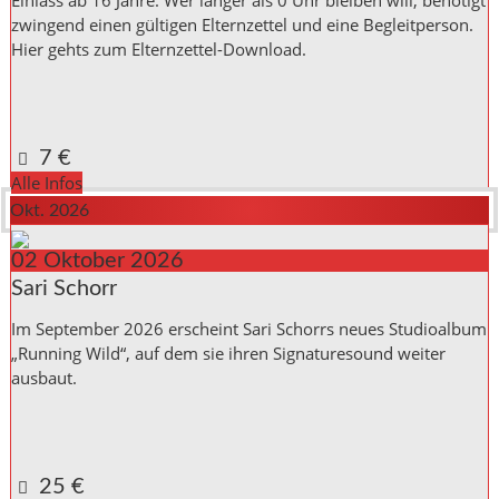
zwingend einen gültigen Elternzettel und eine Begleitperson.
Hier gehts zum Elternzettel-Download.
Kulturinitiative die Halle Reichenbach e.V.,
Kanalstraße 10
Reichenbach a. d. Fils
,
Baden_Württemberg
73262
Germany
Google Karte anzeigen
7 €
Alle Infos
Okt. 2026
02
Oktober
2026
Sari Schorr
Im September 2026 erscheint Sari Schorrs neues Studioalbum
„Running Wild“, auf dem sie ihren Signaturesound weiter
ausbaut.
Kulturinitiative die Halle Reichenbach e.V.,
Kanalstraße 10
Reichenbach a. d. Fils
,
Baden_Württemberg
73262
Germany
Google Karte anzeigen
25 €