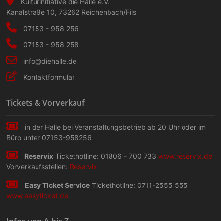
Kulturinitiative die Halle e.V.
Kanalstraße 10
,
73262
Reichenbach/Fils
07153 - 958 256
07153 - 958 258
info@diehalle.de
Kontaktformular
Tickets & Vorverkauf
in der Halle bei Veranstaltungs­betrieb ab 20 Uhr oder im
Büro unter 07153-958256
Reservix
Tickethotline: 01806 - 700 733
www.reservix.de
Vorverkaufsstellen:
Reservix
Easy Ticket Service
Tickethotline: 0711-2555 555
www.easyticket.de