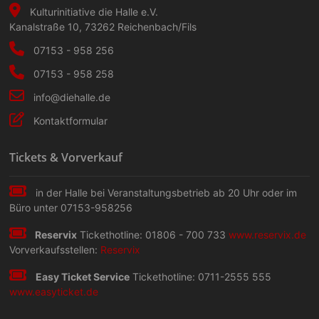
a
t
Kulturinitiative die Halle e.V.
v
Kanalstraße 10
,
73262
Reichenbach/Fils
u
i
07153 - 958 256
n
g
07153 - 958 258
g
a
info@diehalle.de
t
e
Kontaktformular
i
n
Tickets & Vorverkauf
o
n
in der Halle bei Veranstaltungs­betrieb ab 20 Uhr oder im
Büro unter 07153-958256
Reservix
Tickethotline: 01806 - 700 733
www.reservix.de
Vorverkaufsstellen:
Reservix
Easy Ticket Service
Tickethotline: 0711-2555 555
www.easyticket.de