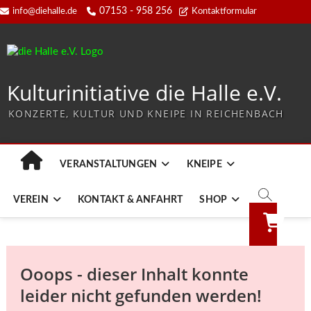
07153 - 958 256
info@diehalle.de
Kontaktformular
Kulturinitiative die Halle e.V.
KONZERTE, KULTUR UND KNEIPE IN REICHENBACH
VERANSTALTUNGEN
KNEIPE
VEREIN
KONTAKT & ANFAHRT
SHOP
Ooops - dieser Inhalt konnte
leider nicht gefunden werden!