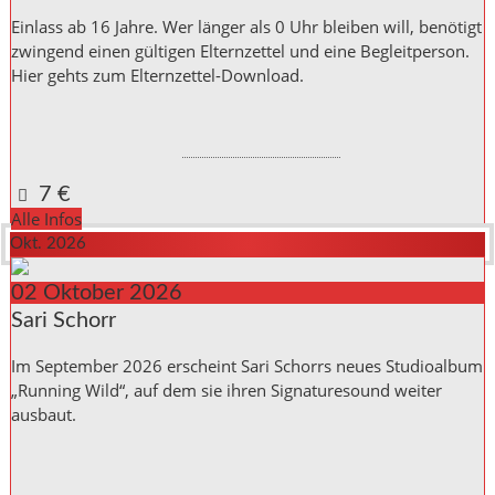
Einlass ab 16 Jahre. Wer länger als 0 Uhr bleiben will, benötigt
zwingend einen gültigen Elternzettel und eine Begleitperson.
Hier gehts zum Elternzettel-Download.
Kulturinitiative die Halle Reichenbach e.V.,
Kanalstraße 10
Reichenbach a. d. Fils
,
Baden_Württemberg
73262
Germany
Google Karte anzeigen
7 €
Alle Infos
Okt. 2026
02
Oktober
2026
Sari Schorr
Im September 2026 erscheint Sari Schorrs neues Studioalbum
„Running Wild“, auf dem sie ihren Signaturesound weiter
ausbaut.
Kulturinitiative die Halle Reichenbach e.V.,
Kanalstraße 10
Reichenbach a. d. Fils
,
Baden_Württemberg
73262
Germany