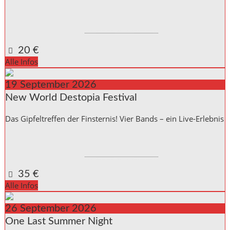
Kulturinitiative die Halle Reichenbach e.V.,
Kanalstraße 10
Reichenbach a. d. Fils
,
Baden_Württemberg
73262
Germany
Google Karte anzeigen
20 €
Alle Infos
19
September
2026
New World Destopia Festival
Das Gipfeltreffen der Finsternis! Vier Bands – ein Live-Erlebnis
Kulturinitiative die Halle Reichenbach e.V.,
Kanalstraße 10
Reichenbach a. d. Fils
,
Baden_Württemberg
73262
Germany
Google Karte anzeigen
35 €
Alle Infos
26
September
2026
One Last Summer Night