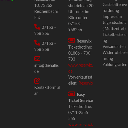
Veranstaltung
Gaststättenve
10
,
73262
s­betrieb ab 20
rordnung
Reichenbach/
Uhr oder im
Impressum
Fils
Büro unter
Jugendschutz
07153-
07153 -
(‚Muttizettel‘)
958256
958 256
Ticketbestellu
ng
Reservix
07153 -
Versandarten
Tickethotline:
958 258
Widerrufsbele
01806 - 700
hrung
733
Zahlungsarten
www.reservix.
info@diehalle.
de
de
Vorverkaufsst
ellen:
Reservix
Kontaktformul
ar
Easy
Ticket Service
Tickethotline:
0711-2555
555
www.easytick