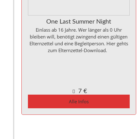
One Last Summer Night
Einlass ab 16 Jahre. Wer länger als 0 Uhr
bleiben will, benötigt zwingend einen gültigen
Elternzettel und eine Begleitperson. Hier gehts
zum Elternzettel-Download.
Kulturinitiative die Halle Reichenbach e.V.,
Kanalstraße 10
Reichenbach a. d. Fils
,
Baden_Württemberg
73262
Germany
Google Karte anzeigen
7 €
Alle Infos