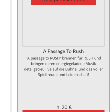
A Passage To Rush
"A passage to RUSH“ brennen für RUSH und
bringen deren energiegeladene Musik
detailgetreu live auf die Bühne, und das voller
Spielfreude und Leidenschaft!
Kulturinitiative die Halle Reichenbach e.V.,
Kanalstraße 10
Reichenbach a. d. Fils
,
Baden_Württemberg
73262
Germany
Google Karte anzeigen
20 €