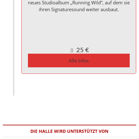
neues Studioalbum „Running Wild“, auf dem sie
ihren Signaturesound weiter ausbaut.
Kulturinitiative die Halle Reichenbach e.V.,
Kanalstraße 10
Reichenbach a. d. Fils
,
Baden_Württemberg
73262
Germany
Google Karte anzeigen
25 €
Alle Infos
DIE HALLE WIRD UNTERSTÜTZT VON