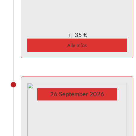
Kulturinitiative die Halle Reichenbach e.V.,
Kanalstraße 10
Reichenbach a. d. Fils
,
Baden_Württemberg
73262
Germany
Google Karte anzeigen
35 €
Alle Infos
26
September
2026