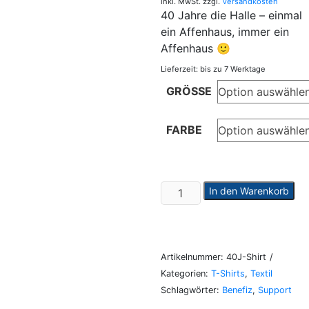
inkl. MwSt.
zzgl.
Versandkosten
40 Jahre die Halle – einmal
ein Affenhaus, immer ein
Affenhaus 🙂
Lieferzeit:
bis zu 7 Werktage
GRÖSSE
FARBE
40
In den Warenkorb
Jahre
Jubiläums-
Shirt
Menge
Artikelnummer:
40J-Shirt
Kategorien:
T-Shirts
,
Textil
Schlagwörter:
Benefiz
,
Support