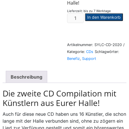
Halle!
Lieferzeit:
bis zu 7 Werktage
Die
Al
In den Warenkorb
Halle
Benefiz
CD
2020
Artikelnummer:
SYLC-CD-2020
Menge
Kategorie:
CDs
Schlagwörter:
Benefiz
,
Support
Beschreibung
Die zweite CD Compilation mit
Künstlern aus Eurer Halle!
Auch für diese neue CD haben uns 16 Künstler, die schon
lange mit der Halle verbunden sind, ohne zu zögern ein
Lied zur Verfügung gestellt und somit ein hörenswertes