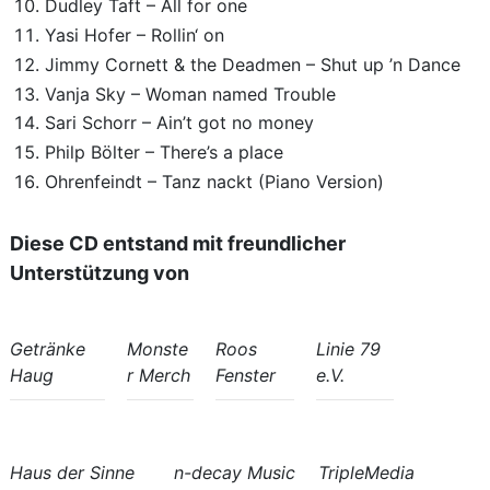
Dudley Taft – All for one
Yasi Hofer – Rollin‘ on
Jimmy Cornett & the Deadmen – Shut up ’n Dance
Vanja Sky – Woman named Trouble
Sari Schorr – Ain’t got no money
Philp Bölter – There’s a place
Ohrenfeindt – Tanz nackt (Piano Version)
Diese CD entstand mit freundlicher
Unterstützung von
Getränke
Monste
Roos
Linie 79
Haug
r Merch
Fenster
e.V.
Haus der Sinne
n-decay Music
TripleMedia