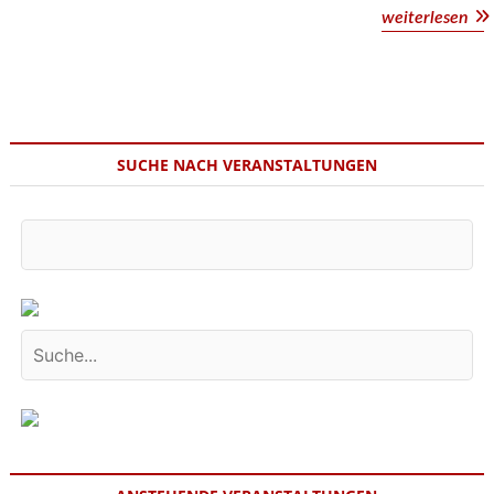
SU
weiterlesen
YO
LO
CL
SUCHE NACH VERANSTALTUNGEN