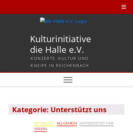
Kulturinitiative
die Halle e.V.
KONZERTE, KULTUR UND
KNEIPE IN REICHENBACH
Kategorie:
Unterstützt uns
AKTUELLES
ALLGEMEIN
UNTERSTÜTZT UNS
VEREIN