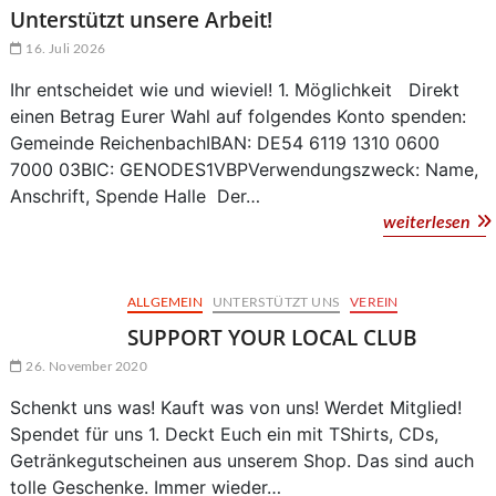
Unterstützt unsere Arbeit!
16. Juli 2026
Ihr entscheidet wie und wieviel! 1. Möglichkeit Direkt
einen Betrag Eurer Wahl auf folgendes Konto spenden:
Gemeinde ReichenbachIBAN: DE54 6119 1310 0600
7000 03BIC: GENODES1VBPVerwendungszweck: Name,
Anschrift, Spende Halle Der…
Unt
weiterlesen
uns
Arb
ALLGEMEIN
UNTERSTÜTZT UNS
VEREIN
SUPPORT YOUR LOCAL CLUB
26. November 2020
Schenkt uns was! Kauft was von uns! Werdet Mitglied!
Spendet für uns 1. Deckt Euch ein mit TShirts, CDs,
Getränkegutscheinen aus unserem Shop. Das sind auch
tolle Geschenke. Immer wieder…