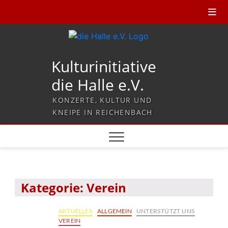
Kulturinitiative
die Halle e.V.
KONZERTE, KULTUR UND
KNEIPE IN REICHENBACH
Kategorie:
Verein
AKTUELLES
ALLGEMEIN
UNTERSTÜTZT UNS
VEREIN