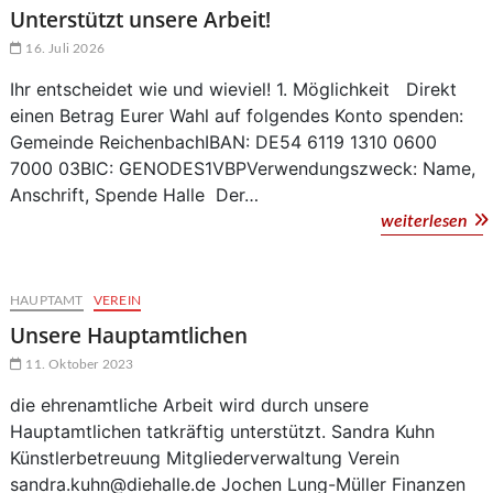
Unterstützt unsere Arbeit!
16. Juli 2026
Ihr entscheidet wie und wieviel! 1. Möglichkeit Direkt
einen Betrag Eurer Wahl auf folgendes Konto spenden:
Gemeinde ReichenbachIBAN: DE54 6119 1310 0600
7000 03BIC: GENODES1VBPVerwendungszweck: Name,
Anschrift, Spende Halle Der…
Unt
weiterlesen
uns
Arb
HAUPTAMT
VEREIN
Unsere Hauptamtlichen
11. Oktober 2023
die ehrenamtliche Arbeit wird durch unsere
Hauptamtlichen tatkräftig unterstützt. Sandra Kuhn
Künstlerbetreuung Mitgliederverwaltung Verein
sandra.kuhn@diehalle.de Jochen Lung-Müller Finanzen