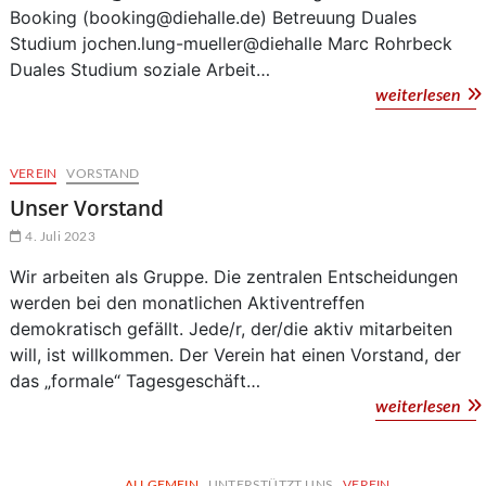
Booking (booking@diehalle.de) Betreuung Duales
Studium jochen.lung-mueller@diehalle Marc Rohrbeck
Duales Studium soziale Arbeit…
Un
weiterlesen
Hau
VEREIN
VORSTAND
Unser Vorstand
4. Juli 2023
Wir arbeiten als Gruppe. Die zentralen Entscheidungen
werden bei den monatlichen Aktiventreffen
demokratisch gefällt. Jede/r, der/die aktiv mitarbeiten
will, ist willkommen. Der Verein hat einen Vorstand, der
das „formale“ Tagesgeschäft…
Un
weiterlesen
Vor
ALLGEMEIN
UNTERSTÜTZT UNS
VEREIN