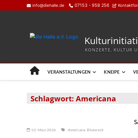
07153 - 958 256
info@diehalle.de
Kontaktfo
Kulturinitiat
KONZERTE, KULTUR U
VERANSTALTUNGEN
KNEIPE
V
Schlagwort:
Americana
S
10. März 2026
Americana
Bluesrock