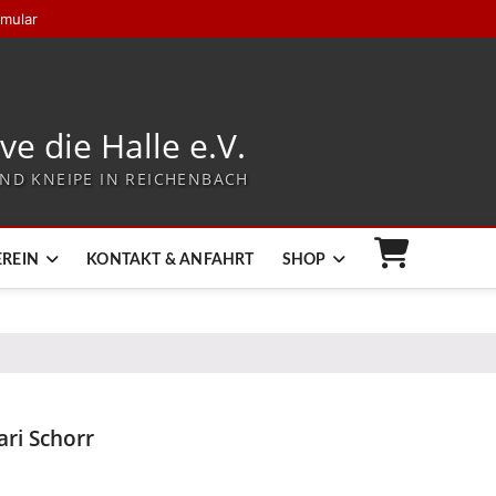
rmular
ive die Halle e.V.
ND KNEIPE IN REICHENBACH
EREIN
KONTAKT & ANFAHRT
SHOP
ari Schorr