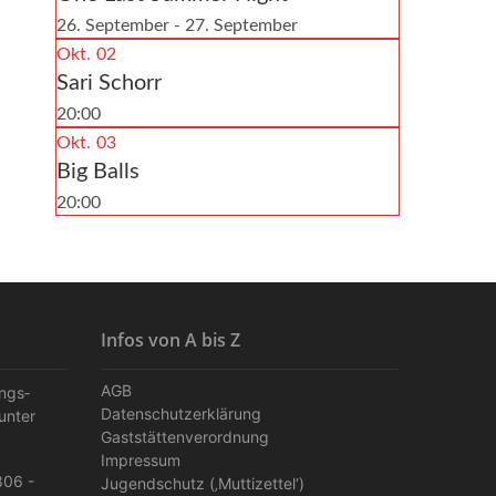
26. September - 27. September
Okt.
02
Sari Schorr
20:00
Okt.
03
Big Balls
20:00
Infos von A bis Z
AGB
ungs­
Datenschutzerklärung
unter
Gaststättenverordnung
Impressum
806 -
Jugendschutz (‚Muttizettel‘)