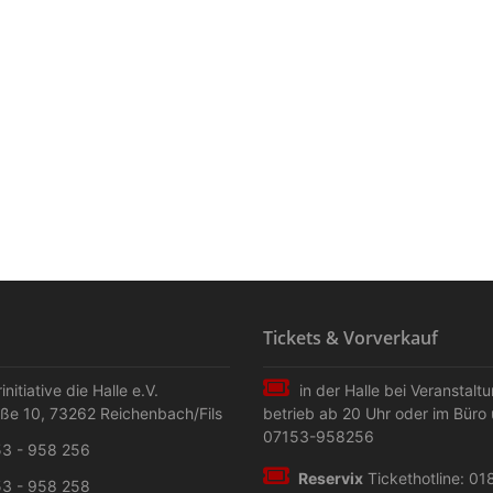
Tickets & Vorverkauf
initiative die Halle e.V.
in der Halle bei Veranstalt
aße 10
,
73262
Reichenbach/Fils
betrieb ab 20 Uhr oder im Büro 
07153-958256
3 - 958 256
Reservix
Tickethotline: 01
3 - 958 258