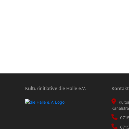
Kulturinitiative die Halle e.V.
Kontakt
Kultur
Kanalstr
0715
0715