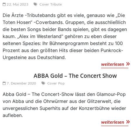
22. Mai 2023
Cover
Tribute
Die Ärzte -Tributebands gibt es viele, genauso wie „Die
Toten Hosen“ -Coverbands. Gruppen, die ausschließlich
die besten Songs beider Bands spielen, gibt es dagegen
kaum. „Alex im Westerland“ gehören zu eben dieser
seltenen Spezies: Ihr Bühnenprogramm besteht zu 100
Prozent aus den größten Hits dieser beiden Punkrock-
Urgesteine aus Deutschland.
Ale
weiterlesen
im
ABBA Gold – The Concert Show
Wes
7. Dezember 2020
Cover
Pop
Abba Gold – The Concert-Show lässt den Glamour-Pop
von Abba und die Ohrwürmer aus der Glitzerwelt, die
unvergesslichen Superhits auf der Konzertbühne wieder
aufleben.
AB
weiterlesen
Go