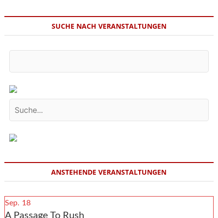
–
Th
SUCHE NACH VERANSTALTUNGEN
Con
Sh
ANSTEHENDE VERANSTALTUNGEN
Sep.
18
A Passage To Rush