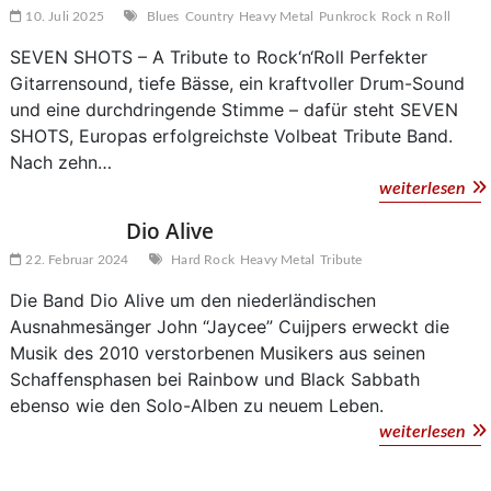
10. Juli 2025
Blues
Country
Heavy Metal
Punkrock
Rock n Roll
SEVEN SHOTS – A Tribute to Rock‘n‘Roll Perfekter
Gitarrensound, tiefe Bässe, ein kraftvoller Drum-Sound
und eine durchdringende Stimme – dafür steht SEVEN
SHOTS, Europas erfolgreichste Volbeat Tribute Band.
Nach zehn…
Se
weiterlesen
Sho
Dio Alive
22. Februar 2024
Hard Rock
Heavy Metal
Tribute
Die Band Dio Alive um den niederländischen
Ausnahmesänger John “Jaycee” Cuijpers erweckt die
Musik des 2010 verstorbenen Musikers aus seinen
Schaffensphasen bei Rainbow und Black Sabbath
ebenso wie den Solo-Alben zu neuem Leben.
Dio
weiterlesen
Ali