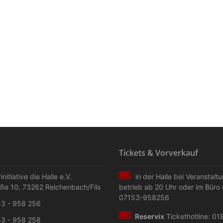
Tickets & Vorverkauf
initiative die Halle e.V.
in der Halle bei Veranstalt
aße 10
,
73262
Reichenbach/Fils
betrieb ab 20 Uhr oder im Büro 
07153-958256
3 - 958 256
Reservix
Tickethotline: 01
3 - 958 258