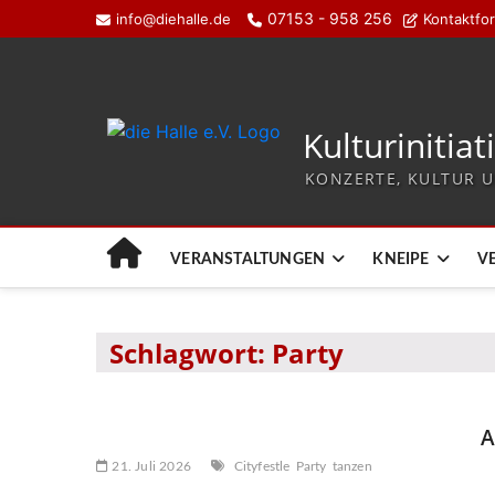
07153 - 958 256
info@diehalle.de
Kontaktfo
Kulturinitiat
KONZERTE, KULTUR U
VERANSTALTUNGEN
KNEIPE
V
Schlagwort:
Party
A
21. Juli 2026
Cityfestle
Party
tanzen