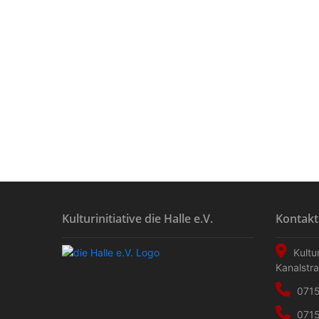
Kulturinitiative die Halle e.V.
Kontakt
Kultur
Kanalstr
0715
0715