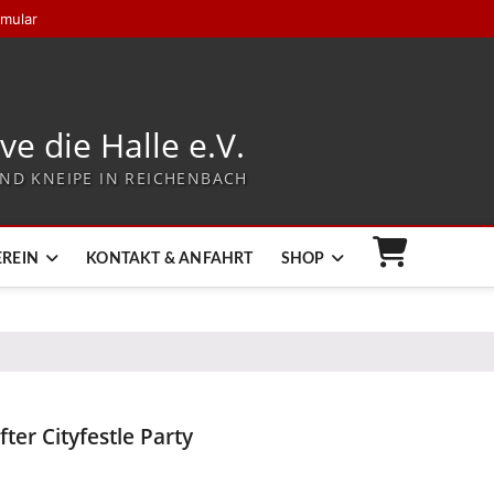
rmular
ive die Halle e.V.
ND KNEIPE IN REICHENBACH
EREIN
KONTAKT & ANFAHRT
SHOP
fter Cityfestle Party