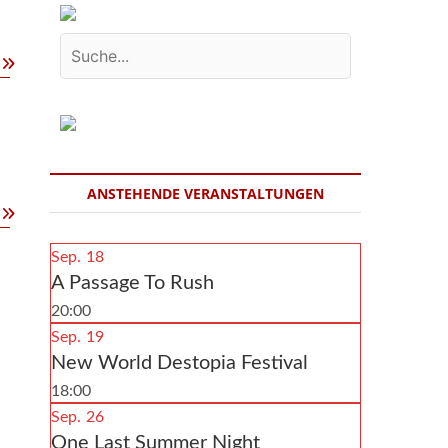
After
Cityfestle
Party
ANSTEHENDE VERANSTALTUNGEN
Rebel
Songs
Sep.
18
–
A Passage To Rush
Part
I
20:00
Sep.
19
New World Destopia Festival
18:00
Sep.
26
One Last Summer Night