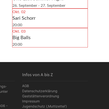
26. September - 27. September
Okt.
02
Sari Schorr
20:00
Okt.
03
Big Balls
20:00
Infos von A bis Z
AGB
ungs­
Datenschutzerklärung
unter
Gaststättenverordnung
Impressum
806 -
Jugendschutz (‚Muttizettel‘)