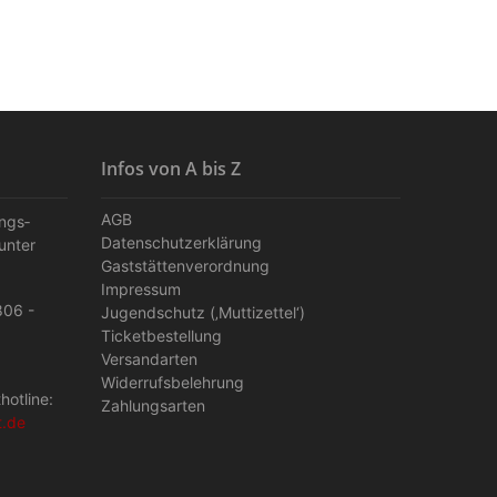
Infos von A bis Z
AGB
ungs­
Datenschutzerklärung
unter
Gaststättenverordnung
Impressum
806 -
Jugendschutz (‚Muttizettel‘)
Ticketbestellung
Versandarten
Widerrufsbelehrung
hotline:
Zahlungsarten
t.de