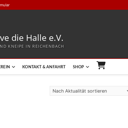
rmular
ive die Halle e.V.
ND KNEIPE IN REICHENBACH
EREIN
KONTAKT & ANFAHRT
SHOP