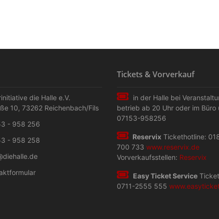
Tickets & Vorverkauf
initiative die Halle e.V.
in der Halle bei Veranstalt
aße 10
,
73262
Reichenbach/Fils
betrieb ab 20 Uhr oder im Büro 
07153-958256
3 - 958 256
Reservix
Tickethotline: 01
3 - 958 258
700 733
www.reservix.de
@diehalle.de
Vorverkaufsstellen:
Reservix
aktformular
Easy Ticket Service
Ticket
0711-2555 555
www.easyticke