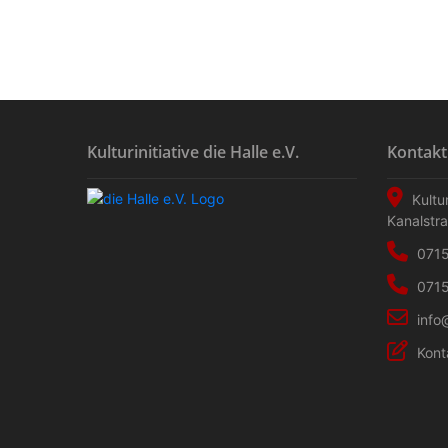
Kulturinitiative die Halle e.V.
Kontakt
Kultur
Kanalstr
0715
0715
info
Kont