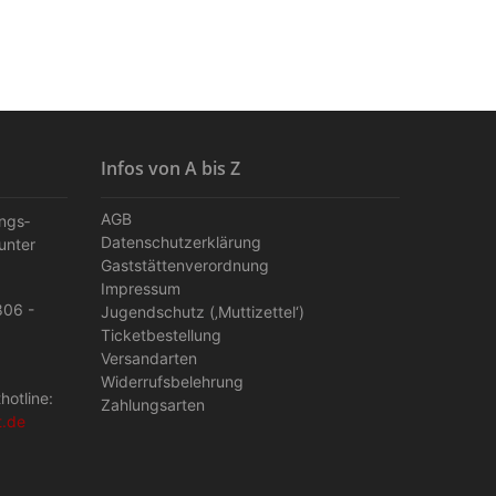
Infos von A bis Z
AGB
ungs­
Datenschutzerklärung
unter
Gaststättenverordnung
Impressum
806 -
Jugendschutz (‚Muttizettel‘)
Ticketbestellung
Versandarten
Widerrufsbelehrung
hotline:
Zahlungsarten
t.de