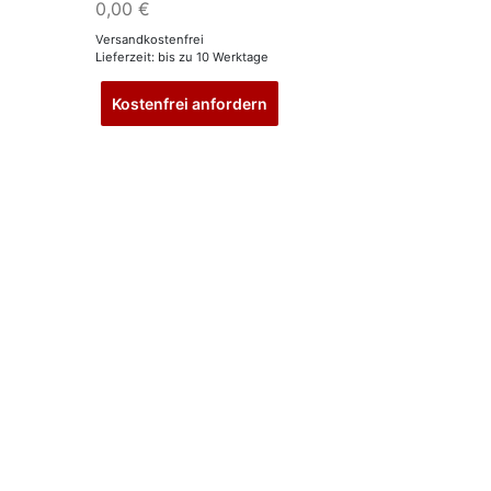
0,00
€
Versandkostenfrei
Lieferzeit:
bis zu 10 Werktage
Dieses
Produkt
Kostenfrei anfordern
weist
mehrere
Varianten
auf.
Die
Optionen
können
auf
der
Produktseite
gewählt
werden