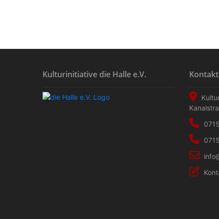
Kulturinitiative die Halle e.V.
Kontakt
Kultur
Kanalstr
0715
0715
info
Kont