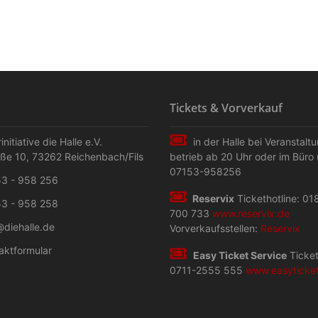
Tickets & Vorverkauf
initiative die Halle e.V.
in der Halle bei Veranstalt
aße 10
,
73262
Reichenbach/Fils
betrieb ab 20 Uhr oder im Büro 
07153-958256
3 - 958 256
Reservix
Tickethotline: 01
3 - 958 258
700 733
www.reservix.de
@diehalle.de
Vorverkaufsstellen:
Reservix
aktformular
Easy Ticket Service
Ticket
0711-2555 555
www.easyticke