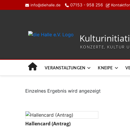
07153 - 958 256
info@diehalle.de
Kontaktfo
Kulturinitiat
KONZERTE, KULTUR U
VERANSTALTUNGEN
KNEIPE
V
Einzelnes Ergebnis wird angezeigt
Hallencard (Antrag)