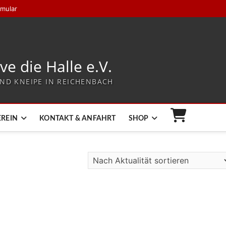
rmular
ive die Halle e.V.
ND KNEIPE IN REICHENBACH
EREIN
KONTAKT & ANFAHRT
SHOP